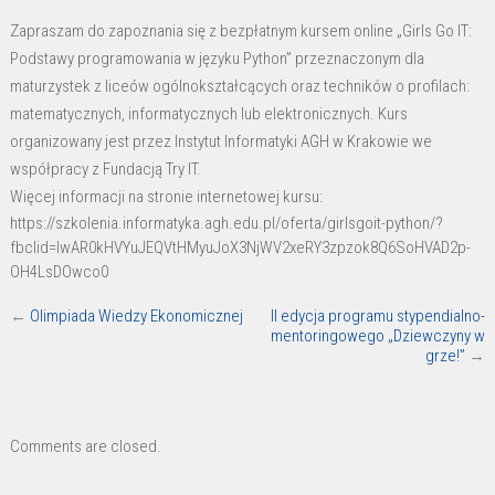
kurs
Zapraszam do zapoznania się z bezpłatnym kursem online „Girls Go IT:
online
Podstawy programowania w języku Python” przeznaczonym dla
„Girls
maturzystek z liceów ogólnokształcących oraz techników o profilach:
Go
matematycznych, informatycznych lub elektronicznych. Kurs
IT”
organizowany jest przez Instytut Informatyki AGH w Krakowie we
współpracy z Fundacją Try IT.
Więcej informacji na stronie internetowej kursu:
https://szkolenia.informatyka.agh.edu.pl/oferta/girlsgoit-python/?
fbclid=IwAR0kHVYuJEQVtHMyuJoX3NjWV2xeRY3zpzok8Q6SoHVAD2p-
OH4LsDOwco0
←
Olimpiada Wiedzy Ekonomicznej
II edycja programu stypendialno-
mentoringowego „Dziewczyny w
grze!”
→
Comments are closed.