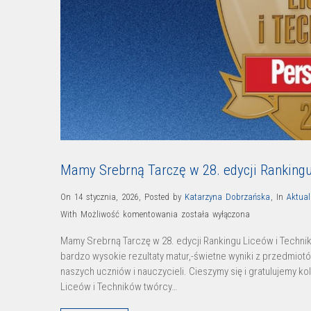
Mamy Srebrną Tarczę w 28. edycji Ranking
On 14 stycznia, 2026
,
Posted by
Katarzyna Dobrzańska
,
In
Aktual
Mamy
With
Możliwość komentowania
została wyłączona