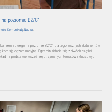
o na poziomie B2/C1
ności
,
Komunikaty
,
Nauka
,
ęzyka niemieckiego na poziomie B2/C1 dla tegorocznych abiturientów
komisję egzaminacyjną. Egzamin składał się z dwóch części:
kład na podstawie wcześniej otrzymanych tematów i kluczowych