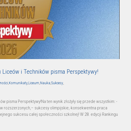
u Liceów i Techników pisma Perspektywy!
ności
,
Komunikaty
,
Liceum
,
Nauka
,
Sukcesy
,