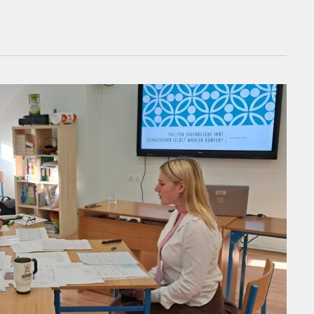
ów pisma Perspektywy!Na ten wynik złożyły się przede wszystkim: -
tów rozszerzonych,– sukcesy olimpijskie,-konsekwentna praca
olejnego sukcesu całej społeczności szkolnej! W 28. edycji Rankingu