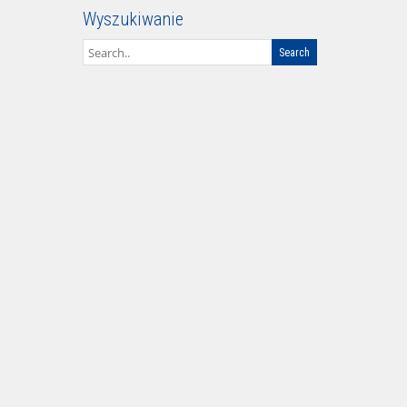
Upoważnienie – wzór
Archiwum
Archiwum
Wyszukiwanie