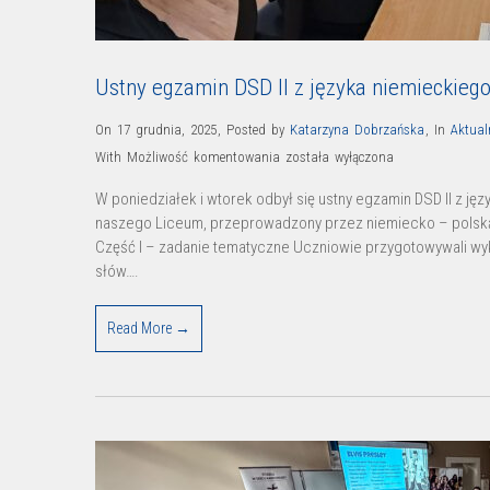
Ustny egzamin DSD II z języka niemieckieg
On 17 grudnia, 2025
,
Posted by
Katarzyna Dobrzańska
,
In
Aktual
Ustny
With
Możliwość komentowania
została wyłączona
egzamin
W poniedziałek i wtorek odbył się ustny egzamin DSD II z j
DSD
naszego Liceum, przeprowadzony przez niemiecko – polską 
II
Część I – zadanie tematyczne Uczniowie przygotowywali wy
z
słów….
języka
niemieckiego
Read More →
na