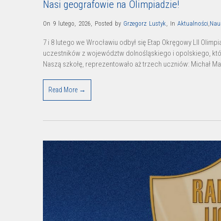
Nasi geografowie na Olimpiadzie!
On 9 lutego, 2026
,
Posted by
Grzegorz Lustyk
,
In
Aktualności
,
Nau
7 i 8 lutego we Wrocławiu odbył się Etap Okręgowy LII Olimpi
uczestników z województw dolnośląskiego i opolskiego, kt
Naszą szkołę, reprezentowało aż trzech uczniów: Michał Mater
Read More →