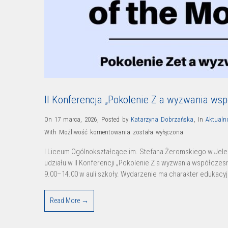
II Konferencja „Pokolenie Z a wyzwania ws
On 17 marca, 2026
,
Posted by
Katarzyna Dobrzańska
,
In
Aktualn
II
With
Możliwość komentowania
została wyłączona
Konferencja
I Liceum Ogólnokształcące im. Stefana Żeromskiego w Jel
„Pokolenie
udziału w II Konferencji „Pokolenie Z a wyzwania współczes