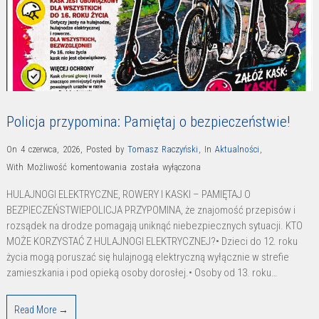
Policja przypomina: Pamiętaj o bezpieczeństwie!
On 4 czerwca, 2026
,
Posted by
Tomasz Raczyński
,
In
Aktualności
,
Policja
With
Możliwość komentowania
została wyłączona
przypomina:
HULAJNOGI ELEKTRYCZNE, ROWERY I KASKI – PAMIĘTAJ O
Pamiętaj
BEZPIECZEŃSTWIEPOLICJA PRZYPOMINA, że znajomość przepisów i
o
rozsądek na drodze pomagają uniknąć niebezpiecznych sytuacji. KTO
bezpieczeństwie!
MOŻE KORZYSTAĆ Z HULAJNOGI ELEKTRYCZNEJ?• Dzieci do 12. roku
życia mogą poruszać się hulajnogą elektryczną wyłącznie w strefie
zamieszkania i pod opieką osoby dorosłej.• Osoby od 13. roku…
Read More →