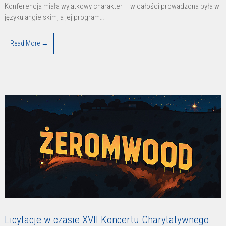
wyzwania
Konferencja miała wyjątkowy charakter – w całości prowadzona była w
języku angielskim, a jej program…
współczesnego
świata”
Read More →
Licytacje w czasie XVII Koncertu Charytatywnego