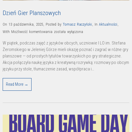
Dzień Gier Planszowych
On 13 października, 2025
,
Posted by
Tomasz Raczyński
,
In
Aktualności
,
Dzień
With
Możliwość komentowania
została wyłączona
Gier
W piątek, podczas zajęć z języków obcych, uczniowie I LO im. Stefana
Planszowych
Żeromskiego w Jeleniej Górze mieli okazję poznać i zagrać w różne gry
planszowe — od prostych tytułów towarzyskich po gry strategiczne.
Akcja połączyła naukę języka z kreatywną rozrywką: rozmowy po obcym
języku przy stole, tłumaczenie zasad, współpraca i…
Read More →