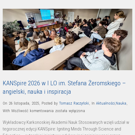
KANSpire 2026 w I LO im. Stefana Żeromskiego –
angielski, nauka i inspiracja
On 26 listopada, 2025
,
Posted by
Tomasz Raczyński
,
In
Aktualności
,
Nauka
,
KANSpire
With
Możliwość komentowania
została wyłączona
2026
Wykładowcy Karkonoskiej Akademii Nauk Stosowanych wzięli udział w
w
tegorocznej edycji KANSpire: Igniting Minds Through Science and
I