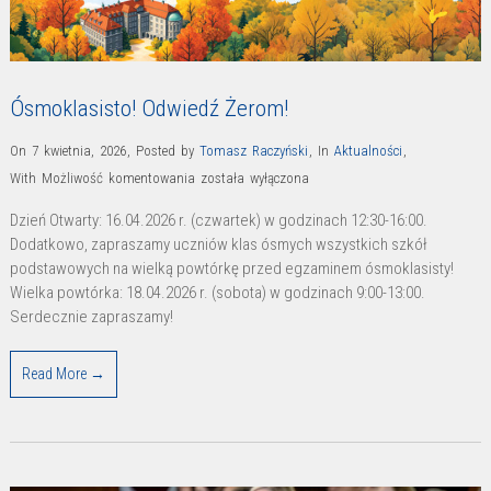
Ósmoklasisto! Odwiedź Żerom!
On 7 kwietnia, 2026
,
Posted by
Tomasz Raczyński
,
In
Aktualności
,
Ósmoklasisto!
With
Możliwość komentowania
została wyłączona
Odwiedź
Dzień Otwarty: 16.04.2026 r. (czwartek) w godzinach 12:30-16:00.
Żerom!
Dodatkowo, zapraszamy uczniów klas ósmych wszystkich szkół
podstawowych na wielką powtórkę przed egzaminem ósmoklasisty!
Wielka powtórka: 18.04.2026 r. (sobota) w godzinach 9:00-13:00.
Serdecznie zapraszamy!
Read More →