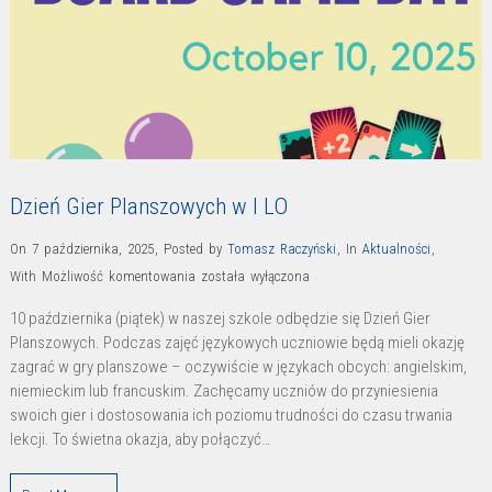
Dzień Gier Planszowych w I LO
On 7 października, 2025
,
Posted by
Tomasz Raczyński
,
In
Aktualności
,
Dzień
With
Możliwość komentowania
została wyłączona
Gier
10 października (piątek) w naszej szkole odbędzie się Dzień Gier
Planszowych
Planszowych. Podczas zajęć językowych uczniowie będą mieli okazję
w
zagrać w gry planszowe – oczywiście w językach obcych: angielskim,
I
niemieckim lub francuskim. Zachęcamy uczniów do przyniesienia
LO
swoich gier i dostosowania ich poziomu trudności do czasu trwania
lekcji. To świetna okazja, aby połączyć…