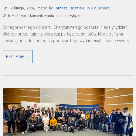
On 19 lutego, 2026
,
Posted by
Tomasz Raczyński
,
In
Aktualności
,
Licytacje
With
Możliwość komentowania
została wyłączona
w
Do tegorocznego Koncertu Charytatywnego pozostał niecały tydzień,
czasie
dlatego prezentujemy pierwszą partię przedmiotów, które trafią na
XVII
licytację oraz do sprzedaży podczas tego wydarzenia! …i wiele więcej!
Koncertu
Charytatywnego
Read More →