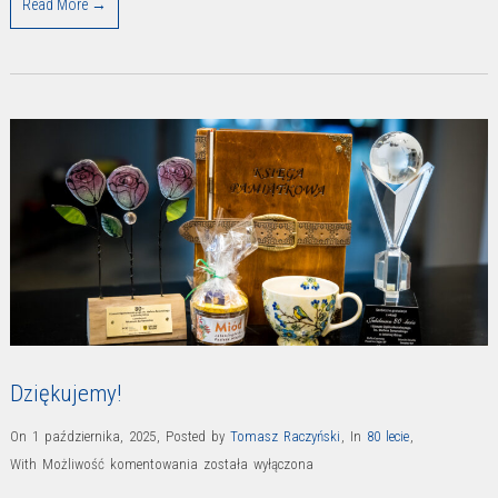
Read More →
Dziękujemy!
On 1 października, 2025
,
Posted by
Tomasz Raczyński
,
In
80 lecie
,
Dziękujemy!
With
Możliwość komentowania
została wyłączona