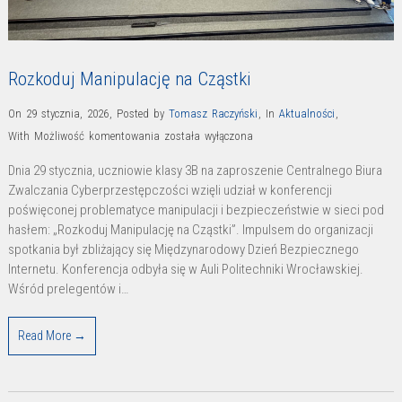
Rozkoduj Manipulację na Cząstki
On 29 stycznia, 2026
,
Posted by
Tomasz Raczyński
,
In
Aktualności
,
Rozkoduj
With
Możliwość komentowania
została wyłączona
Manipulację
Dnia 29 stycznia, uczniowie klasy 3B na zaproszenie Centralnego Biura
na
Zwalczania Cyberprzestępczości wzięli udział w konferencji
Cząstki
poświęconej problematyce manipulacji i bezpieczeństwie w sieci pod
hasłem: „Rozkoduj Manipulację na Cząstki”. Impulsem do organizacji
spotkania był zbliżający się Międzynarodowy Dzień Bezpiecznego
Internetu. Konferencja odbyła się w Auli Politechniki Wrocławskiej.
Wśród prelegentów i…
Read More →