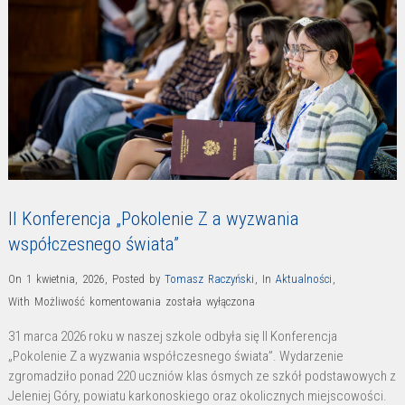
II Konferencja „Pokolenie Z a wyzwania
współczesnego świata”
On 1 kwietnia, 2026
,
Posted by
Tomasz Raczyński
,
In
Aktualności
,
II
With
Możliwość komentowania
została wyłączona
Konferencja
31 marca 2026 roku w naszej szkole odbyła się II Konferencja
„Pokolenie
„Pokolenie Z a wyzwania współczesnego świata”. Wydarzenie
Z
zgromadziło ponad 220 uczniów klas ósmych ze szkół podstawowych z
a
Jeleniej Góry, powiatu karkonoskiego oraz okolicznych miejscowości.