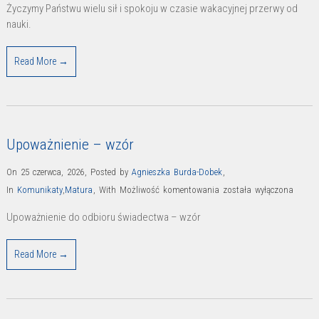
Życzymy Państwu wielu sił i spokoju w czasie wakacyjnej przerwy od
Edukacji
nauki.
Pani
Barbary
Read More →
Nowackiej
Upoważnienie – wzór
On 25 czerwca, 2026
,
Posted by
Agnieszka Burda-Dobek
,
Upoważnienie
In
Komunikaty
,
Matura
,
With
Możliwość komentowania
została wyłączona
–
Upoważnienie do odbioru świadectwa – wzór
wzór
Read More →