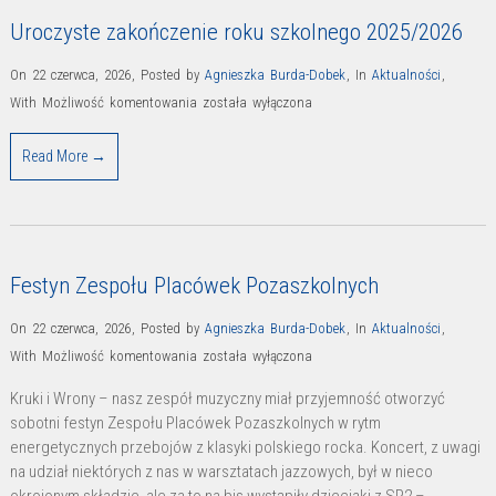
Uroczyste zakończenie roku szkolnego 2025/2026
On 22 czerwca, 2026
,
Posted by
Agnieszka Burda-Dobek
,
In
Aktualności
,
Uroczyste
With
Możliwość komentowania
została wyłączona
zakończenie
Read More →
roku
szkolnego
2025/2026
Festyn Zespołu Placówek Pozaszkolnych
On 22 czerwca, 2026
,
Posted by
Agnieszka Burda-Dobek
,
In
Aktualności
,
Festyn
With
Możliwość komentowania
została wyłączona
Zespołu
Kruki i Wrony – nasz zespół muzyczny miał przyjemność otworzyć
Placówek
sobotni festyn Zespołu Placówek Pozaszkolnych w rytm
Pozaszkolnych
energetycznych przebojów z klasyki polskiego rocka. Koncert, z uwagi
na udział niektórych z nas w warsztatach jazzowych, był w nieco