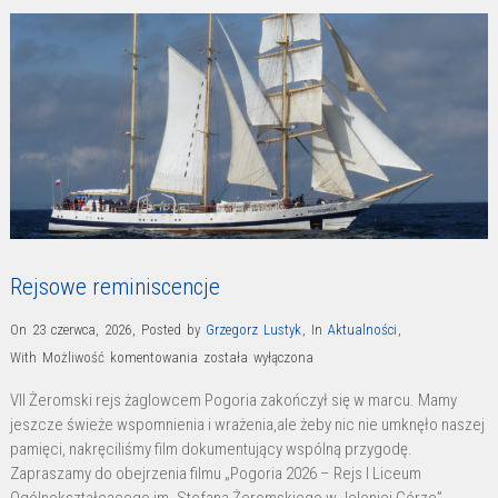
Rejsowe reminiscencje
On 23 czerwca, 2026
,
Posted by
Grzegorz Lustyk
,
In
Aktualności
,
Rejsowe
With
Możliwość komentowania
została wyłączona
reminiscencje
VII Żeromski rejs żaglowcem Pogoria zakończył się w marcu. Mamy
jeszcze świeże wspomnienia i wrażenia,ale żeby nic nie umknęło naszej
pamięci, nakręciliśmy film dokumentujący wspólną przygodę.
Zapraszamy do obejrzenia filmu „Pogoria 2026 – Rejs I Liceum