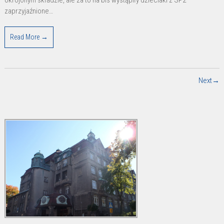
okrojonym składzie, ale za to na bis wystąpiły dzieciaki z SP2 –
zaprzyjaźnione…
Read More →
Next→