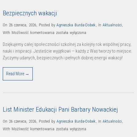
Bezpiecznych wakacji
On 26 czerwca, 2026
,
Posted by
Agnieszka Burda-Dobek
,
In
Aktualności
,
Bezpiecznych
With
Możliwość komentowania
została wyłączona
wakacji
Dziękujemy całej społeczności szkolnej za kolejny rok wspólnej pracy,
nauki i inspiracji. Jesteście wyjątkowi — każdy z Was tworzy to miejsce.
Życzymy udanych, bezpiecznych i pełnych dobrej energii wakacji!
Read More →
List Minister Edukacji Pani Barbary Nowackiej
On 26 czerwca, 2026
,
Posted by
Agnieszka Burda-Dobek
,
In
Aktualności
,
List
With
Możliwość komentowania
została wyłączona
Minister