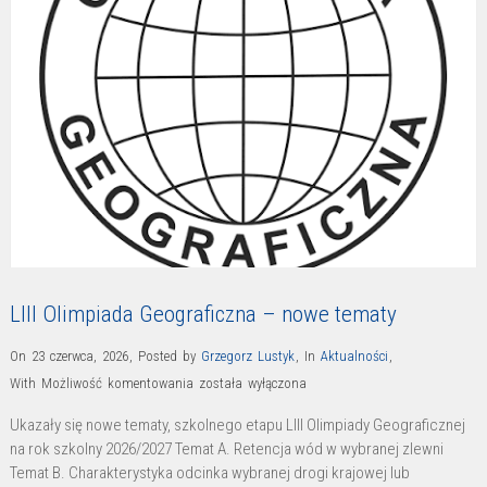
LIII Olimpiada Geograficzna – nowe tematy
On 23 czerwca, 2026
,
Posted by
Grzegorz Lustyk
,
In
Aktualności
,
LIII
With
Możliwość komentowania
została wyłączona
Olimpiada
Ukazały się nowe tematy, szkolnego etapu LIII Olimpiady Geograficznej
Geograficzna
na rok szkolny 2026/2027 Temat A. Retencja wód w wybranej zlewni
–
Temat B. Charakterystyka odcinka wybranej drogi krajowej lub