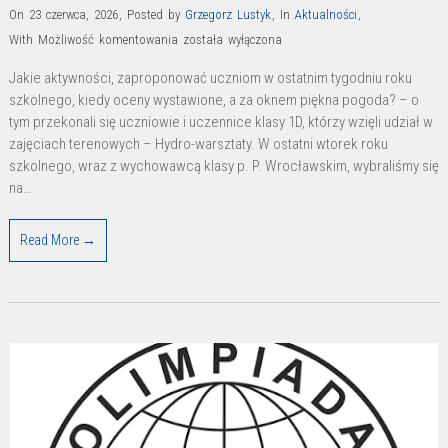
On 23 czerwca, 2026
,
Posted by
Grzegorz Lustyk
,
In
Aktualności
,
Geograficzne
With
Możliwość komentowania
została wyłączona
„lanie
Jakie aktywności, zaproponować uczniom w ostatnim tygodniu roku
wody”
szkolnego, kiedy oceny wystawione, a za oknem piękna pogoda? – o
tym przekonali się uczniowie i uczennice klasy 1D, którzy wzięli udział w
zajęciach terenowych – Hydro-warsztaty. W ostatni wtorek roku
szkolnego, wraz z wychowawcą klasy p. P. Wrocławskim, wybraliśmy się
na…
Read More →