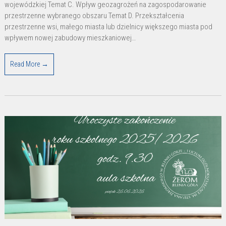
nowe
wojewódzkiej Temat C. Wpływ geozagrożeń na zagospodarowanie
tematy
przestrzenne wybranego obszaru Temat D. Przekształcenia
przestrzenne wsi, małego miasta lub dzielnicy większego miasta pod
wpływem nowej zabudowy mieszkaniowej…
Read More →