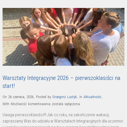
Warsztaty Integracyjne 2026 – pierwszoklasiści na
start!
On 26 czerwca, 2026
,
Posted by
Grzegorz Lustyk
,
In
Aktualności
,
Warsztaty
With
Możliwość komentowania
została wyłączona
Integracyjne
Uwaga pierwszoklasiści!!! Jak co roku, na zakończenie wakacji,
2026
zapraszamy Was do udziału w Warsztatach Integracyjnych dla uczennic
–