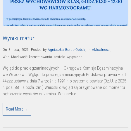
Wyniki matur
On 3 lipca, 2026
,
Posted by
Agnieszka Burda-Dobek
,
In
Aktualności
,
Wyniki
With
Możliwość komentowania
została wyłączona
matur
Wgląd do prac egzaminacyjnych – Okręgowa Komisja Egzaminacyjna
we Wrocławiu Wgląd do prac egzaminacyjnych Podstawa prawna – art.
44zzz ustawy z dnia 7 września 1991 r. o systemie oświaty (Dz.U. z 2025
r. poz. 881, z późn. zm.) Wnioski o wgląd są przyjmowane od momentu
ogłoszenia wyników egzaminu. Wniosek o…
Read More →