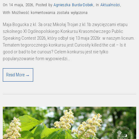
On 14 maja, 2026
,
Posted by
Agnieszka Burda-Dobek
,
In
Aktualności
,
Curiosity
With
Możliwość komentowania
została wyłączona
killed
Maja Bogucka z kl. 3a oraz Mikołaj Trojan z kl.1b zwycięzcami etapu
the
szkolnego XI Ogólnopolskiego Konkursu Krasomówczego Public
cat
Speaking Contest 2026, który odbył się 13 maja 2026r. w naszym liceum.
–
Tematem tegorocznego konkursu jest Curiosity killed the cat – Is it
Is
good or bad to be curious? Celem konkursu jest nie tylko
popularyzowanie form wypowiedzi…
it
good
or
Read More →
bad
to
be
curious?