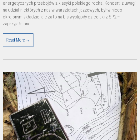
Pozaszkolnych
energetycznych przebojów z klasyki polskiego rocka. Koncert, z uwagi
na udział niektórych z nas w warsztatach jazzowych, był w nieco
okrojonym składzie, ale za to na bis wystąpiły dzieciaki z SP2 –
zaprzyjaźnione…
Read More →