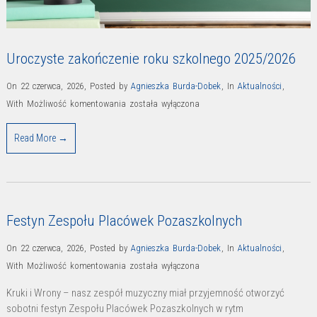
Uroczyste zakończenie roku szkolnego 2025/2026
On 22 czerwca, 2026
,
Posted by
Agnieszka Burda-Dobek
,
In
Aktualności
,
Uroczyste
With
Możliwość komentowania
została wyłączona
zakończenie
Read More →
roku
szkolnego
2025/2026
Festyn Zespołu Placówek Pozaszkolnych
On 22 czerwca, 2026
,
Posted by
Agnieszka Burda-Dobek
,
In
Aktualności
,
Festyn
With
Możliwość komentowania
została wyłączona
Zespołu
Kruki i Wrony – nasz zespół muzyczny miał przyjemność otworzyć
Placówek
sobotni festyn Zespołu Placówek Pozaszkolnych w rytm