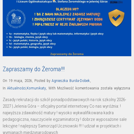
Zapraszamy do Żeroma!!!
On 19 maja, 2026
,
Posted by
Agnieszka Burda-Dobek
,
Zapraszamy
In
Aktualności
,
Komunikaty
,
With
Możliwość komentowania
została wyłączona
do
Zasady rekrutacji do szkół ponadpodstawowych na rok szkolny 2026-
Żeroma!!!
2027 | Jelenia Góra – oficjalny portal internetowy Co nas wyróżnia: !
najwyższa zdawalność matury ! wysoko wykwalifikowana kadra
pedagogiczna, nauczyciele egzaminatorzy ! dobrze wyposażone sale
lekcyjne ! najlepszy Samorząd Uczniowski !!! ! udział w projektach i
wymianach międzynarodowych