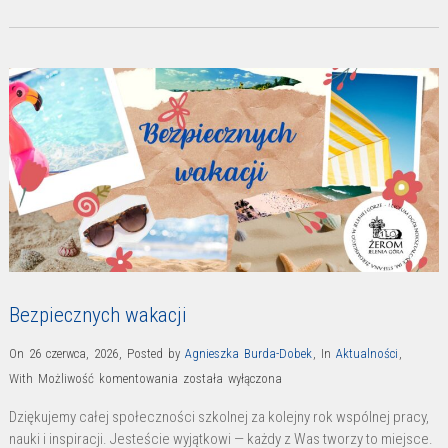
Bezpiecznych wakacji
On 26 czerwca, 2026
,
Posted by
Agnieszka Burda-Dobek
,
In
Aktualności
,
Bezpiecznych
With
Możliwość komentowania
została wyłączona
wakacji
Dziękujemy całej społeczności szkolnej za kolejny rok wspólnej pracy,
nauki i inspiracji. Jesteście wyjątkowi — każdy z Was tworzy to miejsce.