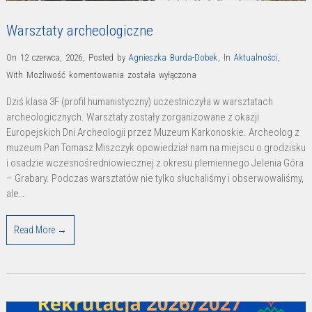
Warsztaty archeologiczne
On 12 czerwca, 2026
,
Posted by
Agnieszka Burda-Dobek
,
In
Aktualności
,
Warsztaty
With
Możliwość komentowania
została wyłączona
archeologiczne
Dziś klasa 3F (profil humanistyczny) uczestniczyła w warsztatach
archeologicznych. Warsztaty zostały zorganizowane z okazji
Europejskich Dni Archeologii przez Muzeum Karkonoskie. Archeolog z
muzeum Pan Tomasz Miszczyk opowiedział nam na miejscu o grodzisku
i osadzie wczesnośredniowiecznej z okresu plemiennego Jelenia Góra
– Grabary. Podczas warsztatów nie tylko słuchaliśmy i obserwowaliśmy,
ale…
Read More →