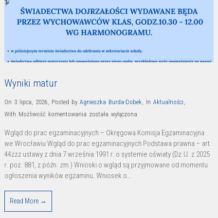
Wyniki matur
On 3 lipca, 2026
,
Posted by
Agnieszka Burda-Dobek
,
In
Aktualności
,
Wyniki
With
Możliwość komentowania
została wyłączona
matur
Wgląd do prac egzaminacyjnych – Okręgowa Komisja Egzaminacyjna
we Wrocławiu Wgląd do prac egzaminacyjnych Podstawa prawna – art.
44zzz ustawy z dnia 7 września 1991 r. o systemie oświaty (Dz.U. z 2025
r. poz. 881, z późn. zm.) Wnioski o wgląd są przyjmowane od momentu
ogłoszenia wyników egzaminu. Wniosek o…
Read More →