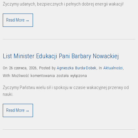
Życzymy udanych, bezpiecznych i pełnych dobrej energii wakacji!
Read More →
List Minister Edukacji Pani Barbary Nowackiej
On 26 czerwca, 2026
,
Posted by
Agnieszka Burda-Dobek
,
In
Aktualności
,
List
With
Możliwość komentowania
została wyłączona
Minister
Życzymy Państwu wielu sił i spokoju w czasie wakacyjnej przerwy od
Edukacji
nauki.
Pani
Barbary
Read More →
Nowackiej