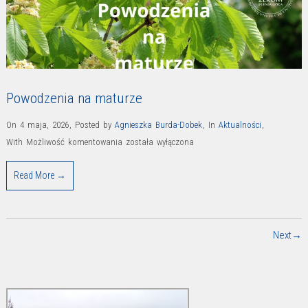
Powodzenia na maturze
On 4 maja, 2026
,
Posted by
Agnieszka Burda-Dobek
,
In
Aktualności
,
Powodzenia
With
Możliwość komentowania
została wyłączona
na
Read More →
maturze
Next→