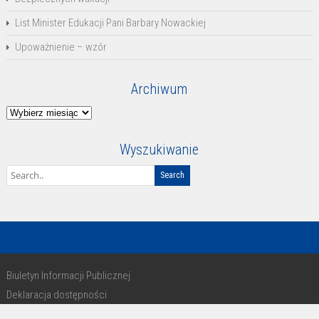
List Minister Edukacji Pani Barbary Nowackiej
Upoważnienie – wzór
Archiwum
Archiwum
Wyszukiwanie
Biuletyn Informacji Publicznej
Deklaracja dostępności
RODO