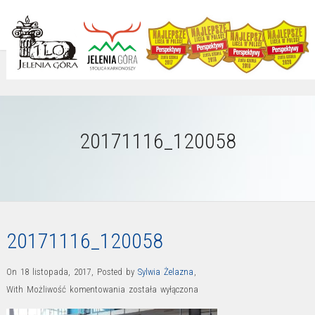
20171116_120058
20171116_120058
On 18 listopada, 2017
,
Posted by
Sylwia Żelazna
,
20171116_120058
With
Możliwość komentowania
została wyłączona