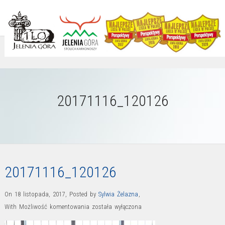
20171116_120126
20171116_120126
On 18 listopada, 2017
,
Posted by
Sylwia Żelazna
,
20171116_120126
With
Możliwość komentowania
została wyłączona