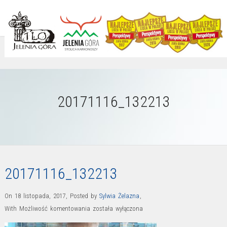
20171116_132213
20171116_132213
On 18 listopada, 2017
,
Posted by
Sylwia Żelazna
,
20171116_132213
With
Możliwość komentowania
została wyłączona