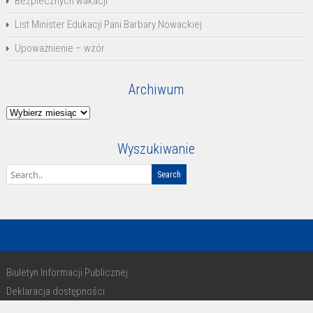
Bezpiecznych wakacji
List Minister Edukacji Pani Barbary Nowackiej
Upoważnienie – wzór
Archiwum
Archiwum
Wyszukiwanie
Biuletyn Informacji Publicznej
Deklaracja dostępności
RODO