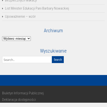
Bezpiecznych wakacji
List Minister Edukacji Pani Barbary Nowackiej
Upoważnienie – wzór
Archiwum
Archiwum
Wyszukiwanie
Biuletyn Informacji Publicznej
Deklaracja dostępności
RODO