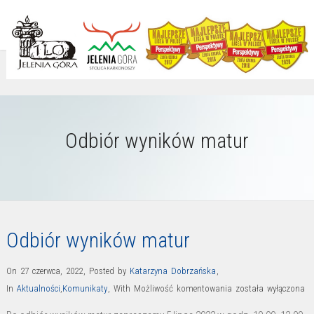
Odbiór wyników matur
Odbiór wyników matur
On 27 czerwca, 2022
,
Posted by
Katarzyna Dobrzańska
,
Odbiór
In
Aktualności
,
Komunikaty
,
With
Możliwość komentowania
została wyłączona
wyników