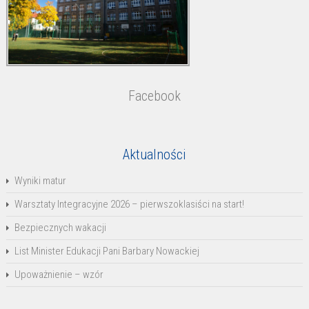
Facebook
Aktualności
Wyniki matur
Warsztaty Integracyjne 2026 – pierwszoklasiści na start!
Bezpiecznych wakacji
List Minister Edukacji Pani Barbary Nowackiej
Upoważnienie – wzór