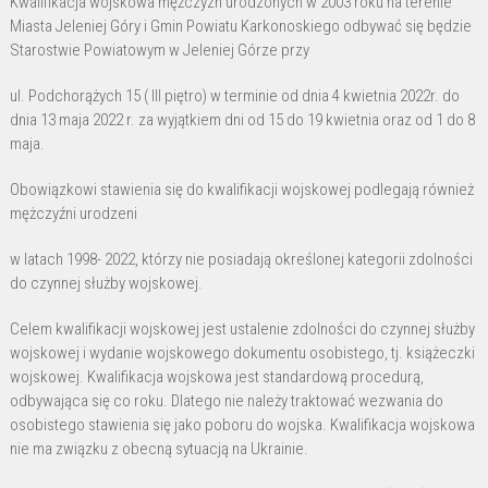
Kwalifikacja wojskowa mężczyzn urodzonych w 2003 roku na terenie
Miasta
Miasta Jeleniej Góry i Gmin Powiatu Karkonoskiego odbywać się będzie
Starostwie Powiatowym w Jeleniej Górze przy
ul. Podchorążych 15 ( III piętro) w terminie od dnia 4 kwietnia 2022r. do
dnia 13 maja 2022 r. za wyjątkiem dni od 15 do 19 kwietnia oraz od 1 do 8
maja.
Obowiązkowi stawienia się do kwalifikacji wojskowej podlegają również
mężczyźni urodzeni
w latach 1998- 2022, którzy nie posiadają określonej kategorii zdolności
do czynnej służby wojskowej.
Celem kwalifikacji wojskowej jest ustalenie zdolności do czynnej służby
wojskowej i wydanie wojskowego dokumentu osobistego, tj. książeczki
wojskowej. Kwalifikacja wojskowa jest standardową procedurą,
odbywająca się co roku. Dlatego nie należy traktować wezwania do
osobistego stawienia się jako poboru do wojska. Kwalifikacja wojskowa
nie ma związku z obecną sytuacją na Ukrainie.