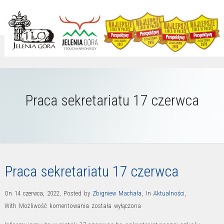
Praca sekretariatu 17 czerwca
Praca sekretariatu 17 czerwca
On 14 czerwca, 2022
,
Posted by
Zbigniew Machała
,
In
Aktualności
,
Praca
With
Możliwość komentowania
została wyłączona
sekretariatu