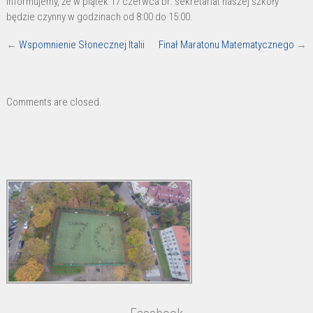
Informujemy, że w piątek 17 czerwca br. sekretariat naszej szkoły
17
będzie czynny w godzinach od 8:00 do 15:00.
czerwca
←
Wspomnienie Słonecznej Italii
Finał Maratonu Matematycznego
→
Comments are closed.