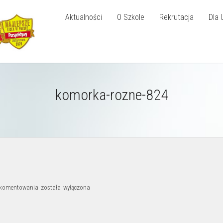
Aktualności
O Szkole
Rekrutacja
Dla 
komorka-rozne-824
komorka-
 komentowania
została wyłączona
rozne-
824