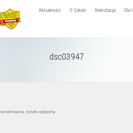
Aktualności
O Szkole
Rekrutacja
Dla 
dsc03947
dsc03947
ć komentowania
została wyłączona