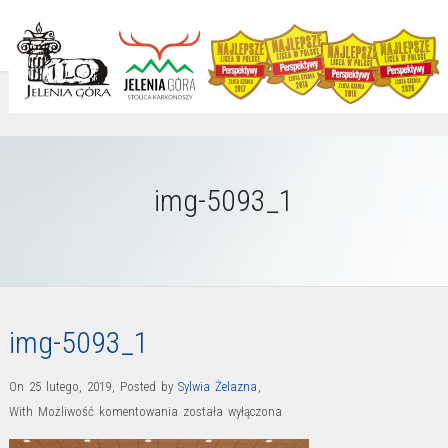
img-5093_1
img-5093_1
On 25 lutego, 2019
,
Posted by
Sylwia Żelazna
,
img-
With
Możliwość komentowania
została wyłączona
5093_1