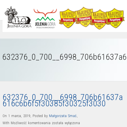
632376_0_700__6998_706b61637a6
632376_0_700__6998_706b61637a
616c6b6f5f30385f30325f3030
On 1 marca, 2019
,
Posted by
Małgorzata Smaś
,
632376_0_700__6998_706b61637a616c6b6f5f30385f
With
Możliwość komentowania
została wyłączona