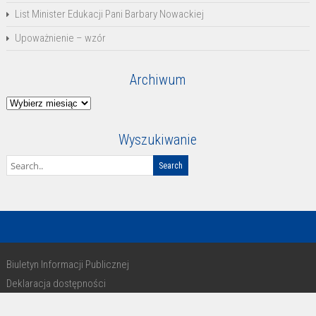
List Minister Edukacji Pani Barbary Nowackiej
Upoważnienie – wzór
Archiwum
Archiwum
Wyszukiwanie
Biuletyn Informacji Publicznej
Deklaracja dostępności
RODO