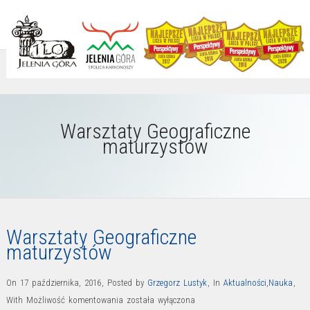
Warsztaty Geograficzne
maturzystów
Warsztaty Geograficzne
maturzystów
On 17 października, 2016
,
Posted by
Grzegorz Lustyk
,
In
Aktualności
,
Nauka
,
Warsztaty
With
Możliwość komentowania
została wyłączona