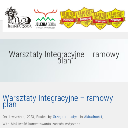
Warsztaty Integracyjne – ramowy
plan
Warsztaty Integracyjne – ramowy
plan
On 1 września, 2023
,
Posted by
Grzegorz Lustyk
,
In
Aktualności
,
Warsztaty
With
Możliwość komentowania
została wyłączona