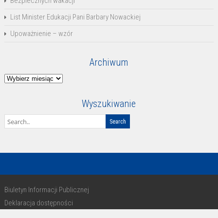
Bezpiecznych wakacji
List Minister Edukacji Pani Barbary Nowackiej
Upoważnienie – wzór
Archiwum
Archiwum
Wyszukiwanie
Biuletyn Informacji Publicznej
Deklaracja dostępności
RODO