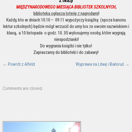
Z okazji
w
MIĘDZYNARODOWEGO
MIESIĄCA BIBLIOTEK SZKOLNYCH
,
bibliotece
biblioteka ogłasza loterię z nagrodami
!
Każdy, kto w dniach 10.10 – 09.11 wypożyczy książkę (spoza kanonu
lektur szkolnych) będzie mógł wrzucić do urny los ze swoim nazwiskiem i
klasą, a 10 listopada o godz. 10. 35 wylosujemy osoby, które wygrają
niespodzianki!
Do wygrania książki i nie tylko!
Zapraszamy do biblioteki i do zabawy!
←
Powrót z Alfeld
Wyprawa na Litwę i Białoruś
→
Comments are closed.