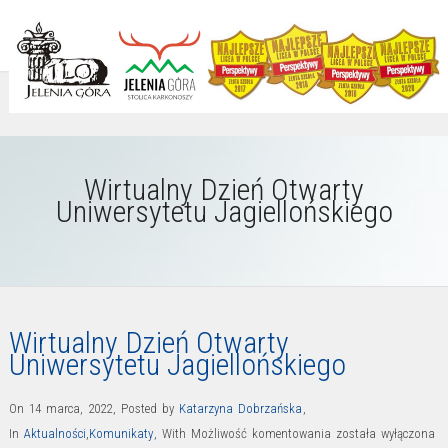
Wirtualny Dzień Otwarty
Uniwersytetu Jagiellońskiego
Wirtualny Dzień Otwarty
Uniwersytetu Jagiellońskiego
On 14 marca, 2022
,
Posted by
Katarzyna Dobrzańska
,
Wirtualny
In
Aktualności
,
Komunikaty
,
With
Możliwość komentowania
została wyłączona