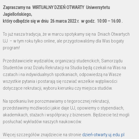
Dzień
Zapraszamy na WIRTUALNY DZIEŃ OTWARTY Uniwersytetu
Otwarty
Jagiellońskiego,
Uniwersytetu
który odbędzie się w dniu 26 marca 2022 r. w godz. 10:00 – 16:00 .
Jagiellońskiego
To już nasza tradycja, że w marcu spotykamy się na Dniach Otwartych
UJ – w tym roku tylko online, ale przygotowaliśmy dla Was bogaty
program!
Przedstawiciele wydziałów, organizacji studenckich, Samorządu
Studentów oraz Działu Rekrutacji na Studia będą czekali na Was na
czatach i na indywidualnych spotkaniach, odpowiedzą na Wasze
wszystkie pytania i postarają się rozwiać wszelkie wątpliwości
dotyczące rekrutacji, wyboru kierunku czy miejsca studiów.
Na spotkaniu live porozmawiamy o tegorocznej rekrutacji,
przedstawimy możliwości jakie daje UJ, opowiemy o stypendiach,
akademikach, stażach i współpracy z biznesem. Będziecie też mogli
posłuchać wykładów naszych naukowców.
Więcej szczegółów znajdziecie na stronie
dzień-otwarty.uj.edu.pl