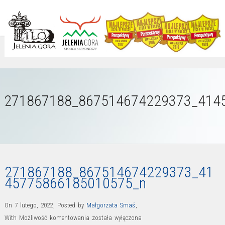
271867188_867514674229373_414
271867188_867514674229373_41
45775866185010575_n
On 7 lutego, 2022
,
Posted by
Małgorzata Smaś
,
271867188_867514674229373_414577586618501057
With
Możliwość komentowania
została wyłączona