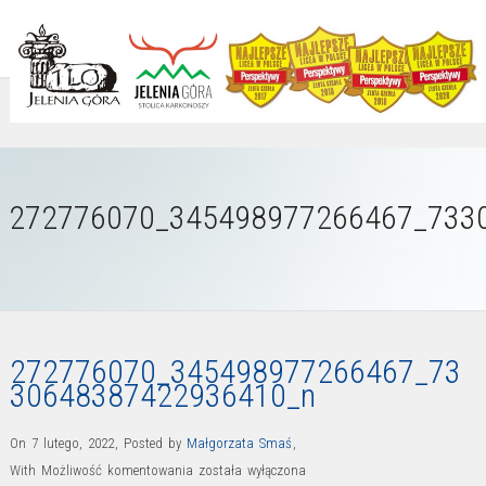
272776070_345498977266467_733
272776070_345498977266467_73
30648387422936410_n
On 7 lutego, 2022
,
Posted by
Małgorzata Smaś
,
272776070_345498977266467_733064838742293641
With
Możliwość komentowania
została wyłączona