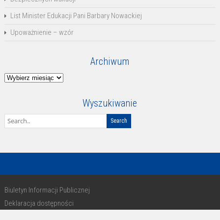
List Minister Edukacji Pani Barbary Nowackiej
Upoważnienie – wzór
Archiwum
Archiwum
Wyszukiwanie
Biuletyn Informacji Publicznej
Deklaracja dostępności
RODO