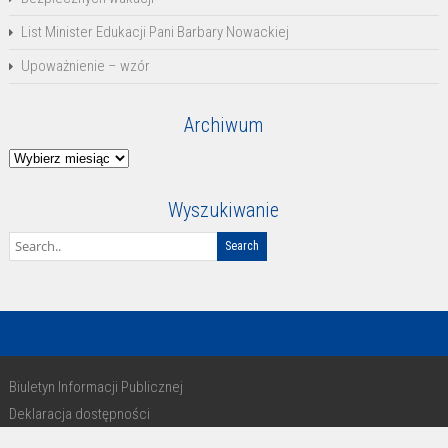
List Minister Edukacji Pani Barbary Nowackiej
Upoważnienie – wzór
Archiwum
Archiwum
Wyszukiwanie
Biuletyn Informacji Publicznej
Deklaracja dostępności
RODO