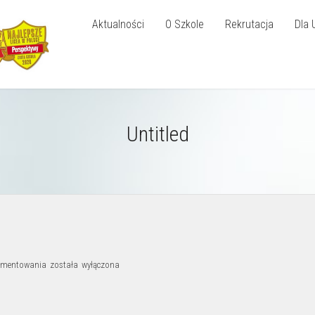
Aktualności
O Szkole
Rekrutacja
Dla 
Untitled
Untitled
omentowania
została wyłączona