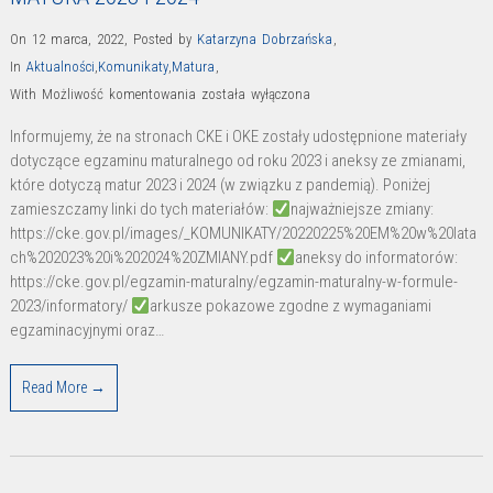
On 12 marca, 2022
,
Posted by
Katarzyna Dobrzańska
,
In
Aktualności
,
Komunikaty
,
Matura
,
MATURA
With
Możliwość komentowania
została wyłączona
od
Informujemy, że na stronach CKE i OKE zostały udostępnione materiały
roku
dotyczące egzaminu maturalnego od roku 2023 i aneksy ze zmianami,
2023.
które dotyczą matur 2023 i 2024 (w związku z pandemią). Poniżej
Aneksy
zamieszczamy linki do tych materiałów:
najważniejsze zmiany:
ze
https://cke.gov.pl/images/_KOMUNIKATY/20220225%20EM%20w%20lata
ch%202023%20i%202024%20ZMIANY.pdf
aneksy do informatorów:
zmianami
https://cke.gov.pl/egzamin-maturalny/egzamin-maturalny-w-formule-
MATURA
2023/informatory/
arkusze pokazowe zgodne z wymaganiami
2023
egzaminacyjnymi oraz…
i
2024
Read More →