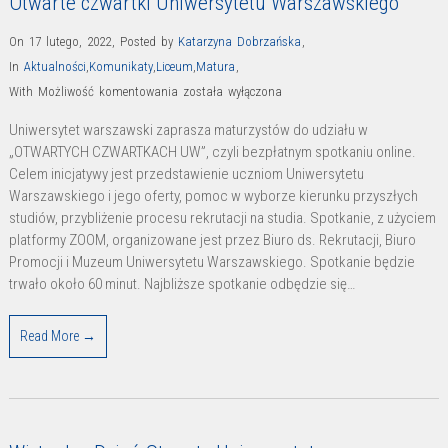
Otwarte czwartki Uniwersytetu Warszawskiego
On 17 lutego, 2022
,
Posted by
Katarzyna Dobrzańska
,
In
Aktualności
,
Komunikaty
,
Liceum
,
Matura
,
Otwarte
With
Możliwość komentowania
została wyłączona
czwartki
Uniwersytet warszawski zaprasza maturzystów do udziału w
Uniwersytetu
„OTWARTYCH CZWARTKACH UW”, czyli bezpłatnym spotkaniu online.
Warszawskiego
Celem inicjatywy jest przedstawienie uczniom Uniwersytetu
Warszawskiego i jego oferty, pomoc w wyborze kierunku przyszłych
studiów, przybliżenie procesu rekrutacji na studia. Spotkanie, z użyciem
platformy ZOOM, organizowane jest przez Biuro ds. Rekrutacji, Biuro
Promocji i Muzeum Uniwersytetu Warszawskiego. Spotkanie będzie
trwało około 60 minut. Najbliższe spotkanie odbędzie się…
Read More →