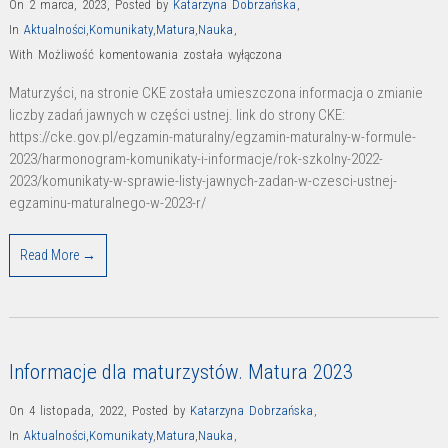
On 2 marca, 2023
,
Posted by
Katarzyna Dobrzańska
,
In
Aktualności
,
Komunikaty
,
Matura
,
Nauka
,
Komunikat
With
Możliwość komentowania
została wyłączona
CKE
Maturzyści, na stronie CKE została umieszczona informacja o zmianie
w
liczby zadań jawnych w części ustnej. link do strony CKE:
sprawie
https://cke.gov.pl/egzamin-maturalny/egzamin-maturalny-w-formule-
liczby
2023/harmonogram-komunikaty-i-informacje/rok-szkolny-2022-
zadań
2023/komunikaty-w-sprawie-listy-jawnych-zadan-w-czesci-ustnej-
egzaminu-maturalnego-w-2023-r/
jawnych
w
części
Read More →
ustnej
egzaminu
z
języka
Informacje dla maturzystów. Matura 2023
polskiego
On 4 listopada, 2022
,
Posted by
Katarzyna Dobrzańska
,
In
Aktualności
,
Komunikaty
,
Matura
,
Nauka
,