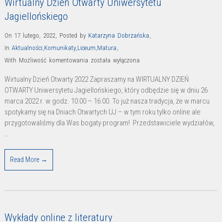
Wirtualny Dzień Otwarty Uniwersytetu
Jagiellońskiego
On 17 lutego, 2022
,
Posted by
Katarzyna Dobrzańska
,
In
Aktualności
,
Komunikaty
,
Liceum
,
Matura
,
Wirtualny
With
Możliwość komentowania
została wyłączona
Dzień
Wirtualny Dzień Otwarty 2022 Zapraszamy na WIRTUALNY DZIEŃ
Otwarty
OTWARTY Uniwersytetu Jagiellońskiego, który odbędzie się w dniu 26
Uniwersytetu
marca 2022 r. w godz. 10:00 – 16:00. To już nasza tradycja, że w marcu
Jagiellońskiego
spotykamy się na Dniach Otwartych UJ – w tym roku tylko online ale
przygotowaliśmy dla Was bogaty program! Przedstawiciele wydziałów,
…
Read More →
Wykłady online z literatury