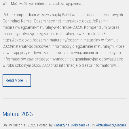
Informacje
With
Możliwość komentowania
została wyłączona
dla
Pełne kompendium wiedzy znajdą Państwo na stronach internetowych
maturzystów.
Centralnej Komisji Egzaminacyjnej: https://cke.gov.pl/eRzamin-
Matura
maturalnv/egzamin-maturalny-w-formule-2023/. Kompendium tworzą
2023
materiały dotyczące egzaminu maturalnego w Formule 2023
https://cke.gov.pl/egzamin-maturalny/egzamin-maturalnv-w-formule-
2023/materialv-dodatkowe/: informatory o egzaminie maturalnym, które
zawierają przykładowe zadania wraz z rozwiązaniami oraz aneksy do
informatorów zawierających wymagania egzaminacyjne obowiązujące
w roku szkolnym 2022/2023 oraz informacje o treści informatorów,…
Read More →
Matura 2023
On 19 sierpnia, 2022
,
Posted by
Katarzyna Dobrzańska
,
In
Aktualności
,
Matura