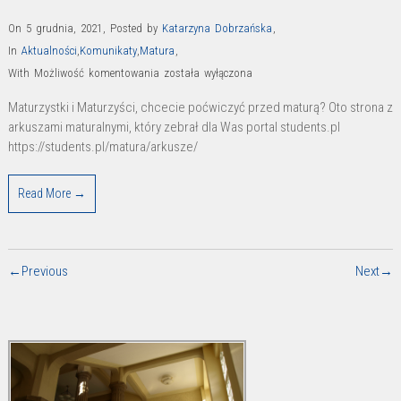
On 5 grudnia, 2021
,
Posted by
Katarzyna Dobrzańska
,
In
Aktualności
,
Komunikaty
,
Matura
,
Archiwalne
With
Możliwość komentowania
została wyłączona
arkusze
Maturzystki i Maturzyści, chcecie poćwiczyć przed maturą? Oto strona z
maturalne
arkuszami maturalnymi, który zebrał dla Was portal students.pl
https://students.pl/matura/arkusze/
Read More →
←Previous
Next→