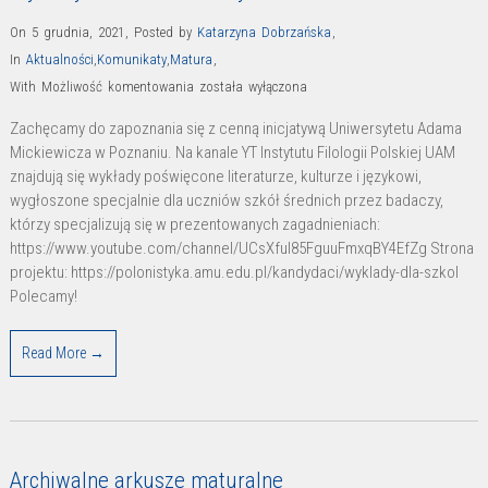
On 5 grudnia, 2021
,
Posted by
Katarzyna Dobrzańska
,
In
Aktualności
,
Komunikaty
,
Matura
,
Wykłady
With
Możliwość komentowania
została wyłączona
online
Zachęcamy do zapoznania się z cenną inicjatywą Uniwersytetu Adama
z
Mickiewicza w Poznaniu. Na kanale YT Instytutu Filologii Polskiej UAM
literatury
znajdują się wykłady poświęcone literaturze, kulturze i językowi,
wygłoszone specjalnie dla uczniów szkół średnich przez badaczy,
którzy specjalizują się w prezentowanych zagadnieniach:
https://www.youtube.com/channel/UCsXful85FguuFmxqBY4EfZg Strona
projektu: https://polonistyka.amu.edu.pl/kandydaci/wyklady-dla-szkol
Polecamy!
Read More →
Archiwalne arkusze maturalne