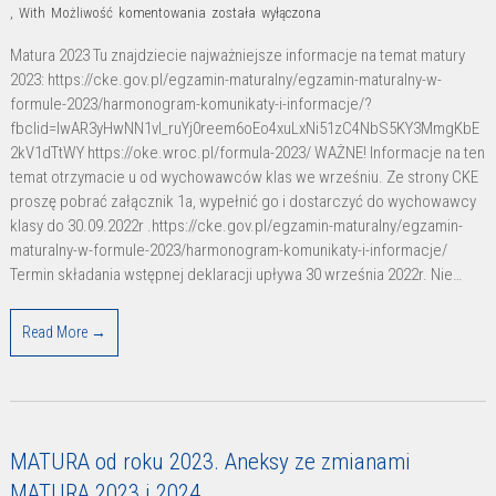
Matura
,
With
Możliwość komentowania
została wyłączona
2023
Matura 2023 Tu znajdziecie najważniejsze informacje na temat matury
2023: https://cke.gov.pl/egzamin-maturalny/egzamin-maturalny-w-
formule-2023/harmonogram-komunikaty-i-informacje/?
fbclid=IwAR3yHwNN1vl_ruYj0reem6oEo4xuLxNi51zC4NbS5KY3MmgKbE
2kV1dTtWY https://oke.wroc.pl/formula-2023/ WAŻNE! Informacje na ten
temat otrzymacie u od wychowawców klas we wrześniu. Ze strony CKE
proszę pobrać załącznik 1a, wypełnić go i dostarczyć do wychowawcy
klasy do 30.09.2022r .https://cke.gov.pl/egzamin-maturalny/egzamin-
maturalny-w-formule-2023/harmonogram-komunikaty-i-informacje/
Termin składania wstępnej deklaracji upływa 30 września 2022r. Nie…
Read More →
MATURA od roku 2023. Aneksy ze zmianami
MATURA 2023 i 2024