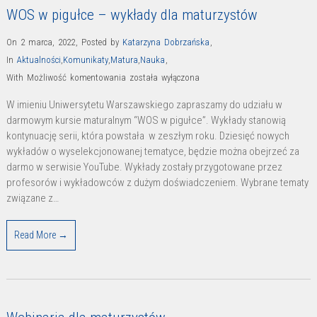
WOS w pigułce – wykłady dla maturzystów
On 2 marca, 2022
,
Posted by
Katarzyna Dobrzańska
,
In
Aktualności
,
Komunikaty
,
Matura
,
Nauka
,
WOS
With
Możliwość komentowania
została wyłączona
w
W imieniu Uniwersytetu Warszawskiego zapraszamy do udziału w
pigułce
darmowym kursie maturalnym “WOS w pigułce”. Wykłady stanowią
–
kontynuację serii, która powstała w zeszłym roku. Dziesięć nowych
wykłady
wykładów o wyselekcjonowanej tematyce, będzie można obejrzeć za
dla
darmo w serwisie YouTube. Wykłady zostały przygotowane przez
profesorów i wykładowców z dużym doświadczeniem. Wybrane tematy
maturzystów
związane z…
Read More →