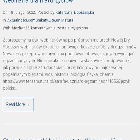
Webinaria dla maturzystów
On 18 lutego, 2022
,
Posted by
Katarzyna Dobrzańska
,
In
Aktualności
,
Komunikaty
,
Liceum
,
Matura
,
Webinaria
With
Możliwość komentowania
została wyłączona
dla
Zapraszamy na cykl webinariów na po próbnych maturach Nowej Ery.
maturzystów
Podczas webinariów eksperci omówią arkusze z próbnych egzaminów
Nowej Ery przeprowadzonych na podstawie obowiązujących wymagań
egzaminacyjnych. Nie zabraknie cennych wskazówek i podpowiedzi,
jak poradzić sobie z trudnościami przedmiotowymi i najczęściej
popełnianym błędami. wos, historia, biologia, fizyka, chemia:
https://www.terazmatura.pl/strefa-ucznia/o-egzaminach/16566 język
polski:…
Read More →