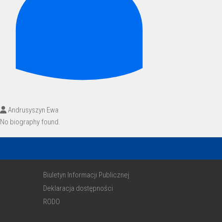
Andrusyszyn Ewa
No biography found.
Biuletyn Informacji Publicznej
Deklaracja dostępności
RODO