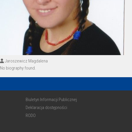
Jaroszewicz Magdalena
No biography found.
Biuletyn Informacji Publicznej
Deklaracja dostępności
RODO