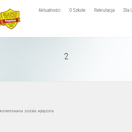
Aktualności
O Szkole
Rekrutacja
Dla 
2
2
 komentowania
została wyłączona