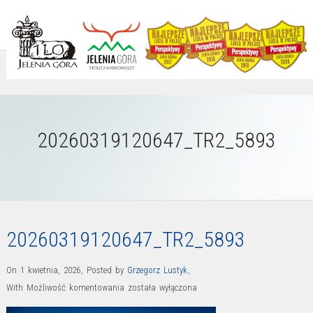
20260319120647_TR2_5893
20260319120647_TR2_5893
On 1 kwietnia, 2026
,
Posted by
Grzegorz Lustyk
,
20260319120647_TR2_5893
With
Możliwość komentowania
została wyłączona