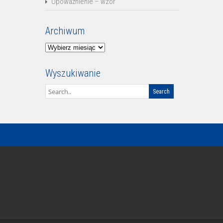
Upoważnienie – wzór
Archiwum
Archiwum
Wyszukiwanie