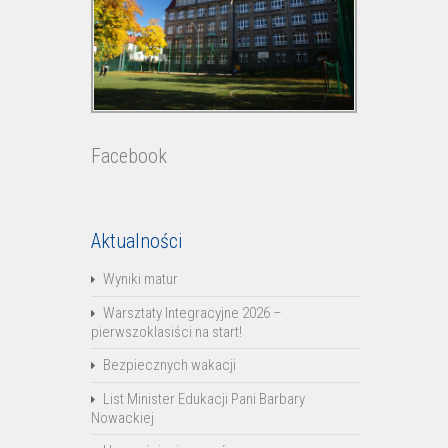
Facebook
Aktualności
Wyniki matur
Warsztaty Integracyjne 2026 –
pierwszoklasiści na start!
Bezpiecznych wakacji
List Minister Edukacji Pani Barbary
Nowackiej