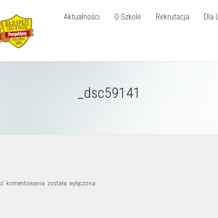
Aktualności
O Szkole
Rekrutacja
Dla 
_dsc59141
_dsc59141
ść komentowania
została wyłączona