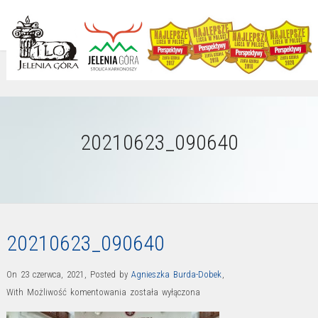
20210623_090640
20210623_090640
On 23 czerwca, 2021
,
Posted by
Agnieszka Burda-Dobek
,
20210623_090640
With
Możliwość komentowania
została wyłączona