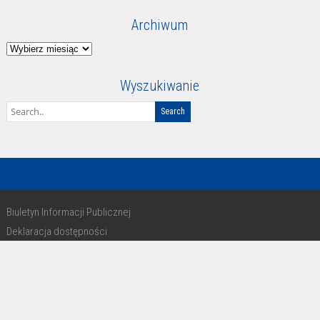
Archiwum
Archiwum
Wyszukiwanie
Biuletyn Informacji Publicznej
Deklaracja dostępności
RODO
Copyright 2016 - design by Paweł Michałkiewicz