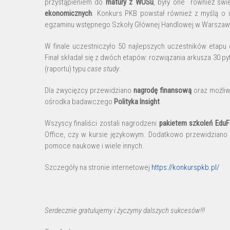
przystąpieniem do
matury z WOSu
, były one również św
ekonomicznych
. Konkurs PKB powstał również z myślą o 
egzaminu wstępnego Szkoły Głównej Handlowej w Warszaw
W finale uczestniczyło 50 najlepszych uczestników etap
Finał składał się z dwóch etapów: rozwiązania arkusza 30 p
(raportu) typu
case study
.
Dla zwycięzcy przewidziano
nagrodę finansową
oraz możliw
ośrodka badawczego
Polityka Insight
.
Wszyscy finaliści zostali nagrodzeni
pakietem szkoleń EduF
Office, czy w kursie językowym. Dodatkowo przewidziano 
pomoce naukowe i wiele innych.
Szczegóły na stronie internetowej
https://konkurspkb.pl/
Serdecznie gratulujemy i życzymy dalszych sukcesów!!!