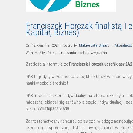
Franciszek Horczak finalistą I 
Kapitał, Biznes)
On 12 kwietnia, 2021
,
Posted by
Małgorzata Smaś
,
In
Aktualnośc
Franciszek
With
Możliwość komentowania
została wyłączona
Horczak
Z radością informuję, że
Franciszek Horczak uczeń klasy 2A2 z
finalistą
I
PKB to jedyny w Polsce konkurs, który łączy w sobie ws
edycji
nauki w szkole średniej!
Konkursu
PKB miał charakter indywidualny na etapie szkolnym i o
PKB
mieszaną, składał się zarówno z części indywidualnej i ze
(Polityka,
się do
22 listopada 2020r.
Kapitał,
Biznes)
Zakres tematyczny konkursu sprawdzał wiedzę z następujący
psychologii społecznej. Pytania uwzględnione w konk