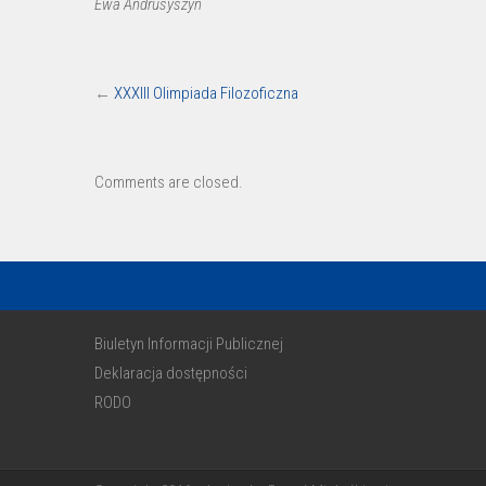
Ewa Andrusyszyn
←
XXXIII Olimpiada Filozoficzna
Comments are closed.
Biuletyn Informacji Publicznej
Deklaracja dostępności
RODO