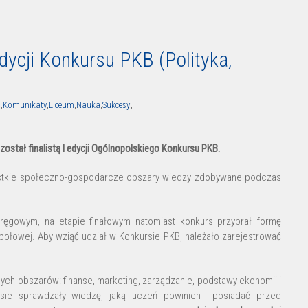
edycji Konkursu PKB (Polityka,
i
,
Komunikaty
,
Liceum
,
Nauka
,
Sukcesy
,
ostał finalistą I edycji Ogólnopolskiego Konkursu PKB.
zystkie społeczno-gospodarcze obszary wiedzy zdobywane podczas
kręgowym, na etapie finałowym natomiast konkurs przybrał formę
społowej. Aby wziąć udział w Konkursie PKB, należało zarejestrować
ch obszarów: finanse, marketing, zarządzanie, podstawy ekonomii i
ursie sprawdzały wiedzę, jaką uczeń powinien posiadać przed