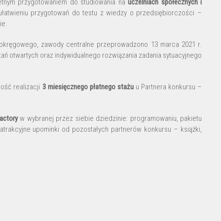
ietnym przygotowaniem do studiowania na
uczelniach społecznych i
ułatwieniu przygotowań do testu z wiedzy o przedsiębiorczości –
ie.
u okręgowego, zawody centralne przeprowadzono 13 marca 2021 r.
ytań otwartych oraz indywidualnego rozwiązania zadania sytuacyjnego
ość realizacji
3 miesięcznego płatnego stażu
u Partnera konkursu –
actory
w wybranej przez siebie dziedzinie: programowaniu, pakietu
atrakcyjne upominki od pozostałych partnerów konkursu – książki,