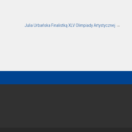
Julia Urbańska Finalistką XLV Olimpiady Artystycznej
→