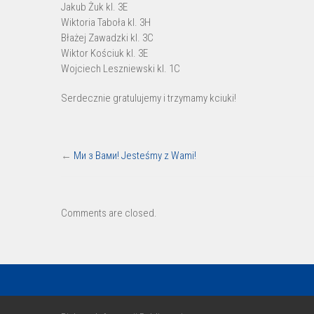
–
Jakub Żuk kl. 3E
Wiktoria Taboła kl. 3H
eliminacje
Błażej Zawadzki kl. 3C
Wiktor Kościuk kl. 3E
Wojciech Leszniewski kl. 1C
Serdecznie gratulujemy i trzymamy kciuki!
←
Ми з Вами! Jesteśmy z Wami!
Comments are closed.