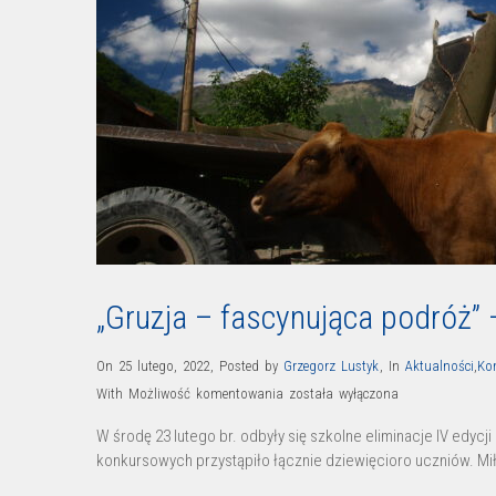
„Gruzja – fascynująca podróż” 
On 25 lutego, 2022
,
Posted by
Grzegorz Lustyk
,
In
Aktualności
,
Ko
„Gruzja
With
Możliwość komentowania
została wyłączona
–
W środę 23 lutego br. odbyły się szkolne eliminacje IV edy
fascynująca
konkursowych przystąpiło łącznie dziewięcioro uczniów. Miło
podróż”