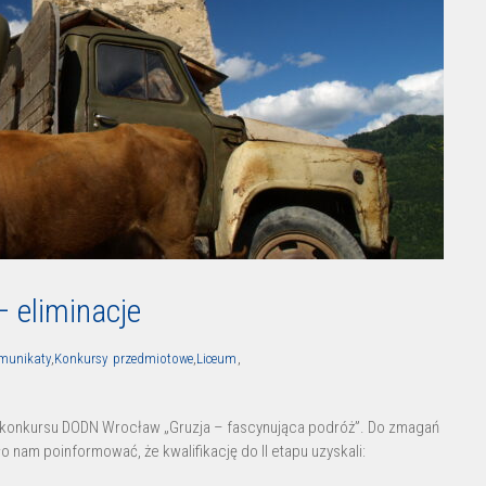
– eliminacje
munikaty
,
Konkursy przedmiotowe
,
Liceum
,
cji konkursu DODN Wrocław „Gruzja – fascynująca podróż”. Do zmagań
 nam poinformować, że kwalifikację do II etapu uzyskali: