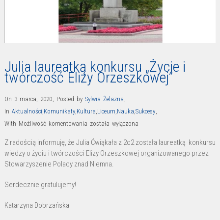
Julia laureatką konkursu „Życie i
twórczość Elizy Orzeszkowej”
On 3 marca, 2020
,
Posted by
Sylwia Żelazna
,
In
Aktualności
,
Komunikaty
,
Kultura
,
Liceum
,
Nauka
,
Sukcesy
,
Julia
With
Możliwość komentowania
została wyłączona
laureatką
Z radością informuję, że Julia Ćwiąkała z 2c2 została laureatką konkursu
konkursu
wiedzy o życiu i twórczości Elizy Orzeszkowej organizowanego przez
„Życie
Stowarzyszenie Polacy znad Niemna.
i
Serdecznie gratulujemy!
twórczość
Elizy
Katarzyna Dobrzańska
Orzeszkowej”