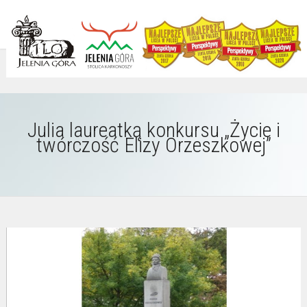
Julia laureatką konkursu „Życie i
twórczość Elizy Orzeszkowej”