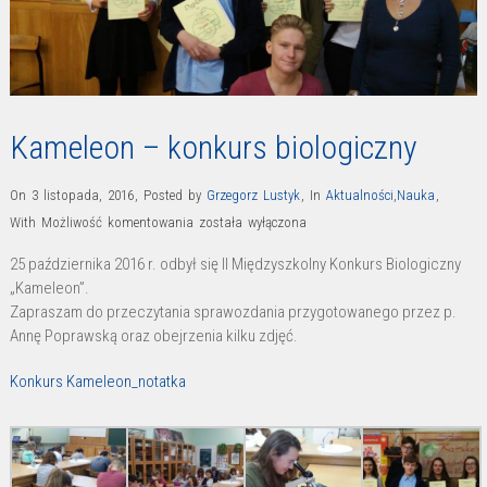
Kameleon – konkurs biologiczny
On 3 listopada, 2016
,
Posted by
Grzegorz Lustyk
,
In
Aktualności
,
Nauka
,
Kameleon
With
Możliwość komentowania
została wyłączona
–
25 października 2016 r. odbył się II Międzyszkolny Konkurs Biologiczny
konkurs
„Kameleon”.
biologiczny
Zapraszam do przeczytania sprawozdania przygotowanego przez p.
Annę Poprawską oraz obejrzenia kilku zdjęć.
Konkurs Kameleon_notatka