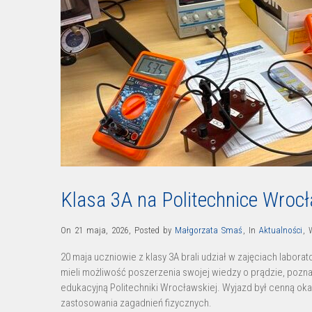
Klasa 3A na Politechnice Wrocł
On 21 maja, 2026
,
Posted by
Małgorzata Smaś
,
In
Aktualności
,
20 maja uczniowie z klasy 3A brali udział w zajęciach labora
mieli możliwość poszerzenia swojej wiedzy o prądzie, pozna
edukacyjną Politechniki Wrocławskiej. Wyjazd był cenną ok
zastosowania zagadnień fizycznych.