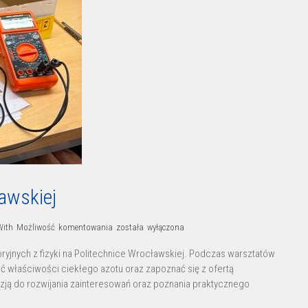
awskiej
Klasa
With
Możliwość komentowania
została wyłączona
3A
toryjnych z fizyki na Politechnice Wrocławskiej. Podczas warsztatów
na
ć właściwości ciekłego azotu oraz zapoznać się z ofertą
Politechnice
azją do rozwijania zainteresowań oraz poznania praktycznego
Wrocławskiej