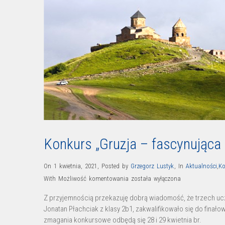
Konkurs „Gruzja – fascynująca
On 1 kwietnia, 2021
,
Posted by
Grzegorz Lustyk
,
In
Aktualności
,
Ko
Konkurs
With
Możliwość komentowania
została wyłączona
„Gruzja
Z przyjemnością przekazuję dobrą wiadomość, że trzech ucz
–
Jonatan Płachciak z klasy 2b1, zakwalifikowało się do finał
fascynująca
zmagania konkursowe odbędą się 28 i 29 kwietnia br.