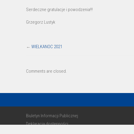
podróż”
Serdeczne gratulacje i powodzenia!!!
Grzegorz Lustyk
←
WIELKANOC 2021
Comments are closed.
Biuletyn Informacji Publicznej
Deklaracja dostępności
RODO