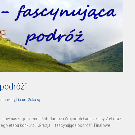
 podróż”
munikaty
,
Liceum
,
Sukcesy
,
niów naszego liceum Piotr Jaracz i Wojciech Łada z klasy 2b4 oraz
owego etapu konkursu „Gruzja – fascynująca podróż”. Finałowe