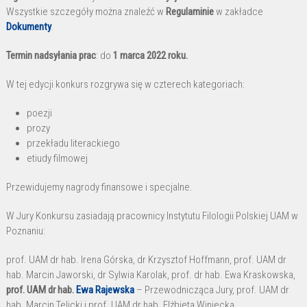
Wszystkie szczegóły można znaleźć w
Regulaminie
w zakładce
Dokumenty
.
Termin nadsyłania prac
: do
1 marca 2022 roku.
W tej edycji konkurs rozgrywa się w czterech kategoriach:
poezji
prozy
przekładu literackiego
etiudy filmowej
Przewidujemy nagrody finansowe i specjalne.
W Jury Konkursu zasiadają pracownicy Instytutu Filologii Polskiej UAM w
Poznaniu:
prof. UAM dr hab. Irena Górska, dr Krzysztof Hoffmann, prof. UAM dr
hab. Marcin Jaworski, dr Sylwia Karolak, prof. dr hab. Ewa Kraskowska,
prof. UAM dr hab.
Ewa Rajewska
– Przewodnicząca Jury, prof. UAM dr
hab. Marcin Telicki i prof. UAM dr hab. Elżbieta Winiecka.