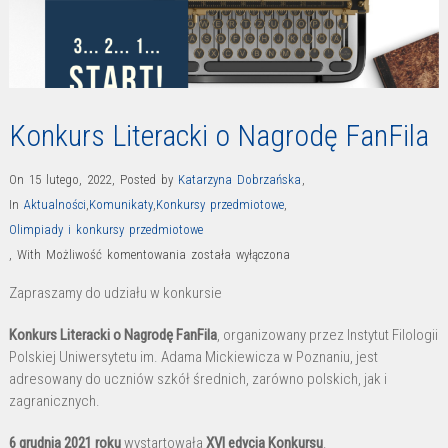
Konkurs Literacki o Nagrodę FanFila
On 15 lutego, 2022
,
Posted by
Katarzyna Dobrzańska
,
In
Aktualności
,
Komunikaty
,
Konkursy przedmiotowe
,
Olimpiady i konkursy przedmiotowe
Konkurs
,
With
Możliwość komentowania
została wyłączona
Literacki
Zapraszamy do udziału w konkursie
o
Nagrodę
Konkurs Literacki o Nagrodę FanFila
, organizowany przez Instytut Filologii
FanFila
Polskiej Uniwersytetu im. Adama Mickiewicza w Poznaniu, jest
adresowany do uczniów szkół średnich, zarówno polskich, jak i
zagranicznych.
6 grudnia 2021 roku
wystartowała
XVI edycja Konkursu
.