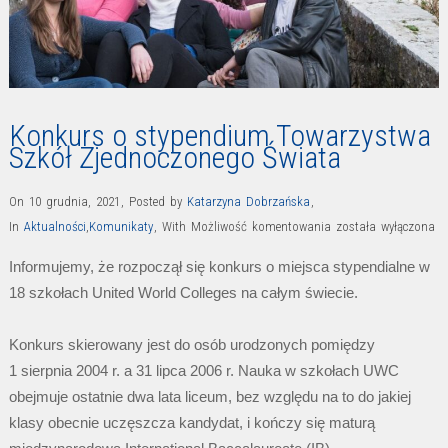
Konkurs o stypendium Towarzystwa
Szkół Zjednoczonego Świata
On 10 grudnia, 2021
,
Posted by
Katarzyna Dobrzańska
,
Konkurs
In
Aktualności
,
Komunikaty
,
With
Możliwość komentowania
została wyłączona
o
Informujemy, że rozpoczął się konkurs o miejsca stypendialne w
stypendium
18 szkołach United World Colleges na całym świecie.
Towarzystwa
Szkół
Konkurs skierowany jest do osób urodzonych pomiędzy
Zjednoczonego
1 sierpnia 2004 r. a 31 lipca 2006 r. Nauka w szkołach UWC
Świata
obejmuje ostatnie dwa lata liceum, bez względu na to do jakiej
klasy obecnie uczęszcza kandydat, i kończy się maturą