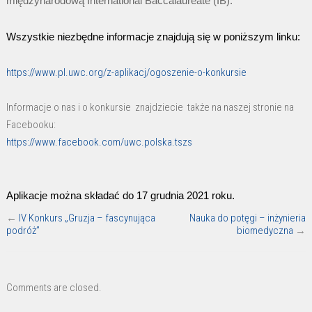
międzynarodową International Baccalaureate (IB).
Wszystkie niezbędne informacje znajdują się w poniższym linku:
https://www.pl.uwc.org/z-aplikacj/ogoszenie-o-konkursie
Informacje o nas i o konkursie znajdziecie także na naszej stronie na
Facebooku:
https://www.facebook.com/uwc.polska.tszs
Aplikacje można składać do 17 grudnia 2021 roku.
←
IV Konkurs „Gruzja – fascynująca
Nauka do potęgi – inżynieria
podróż”
biomedyczna
→
Comments are closed.