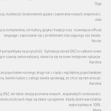
Olga
cja, możliwość doskonalenie języka i zawierania nowych znajomości.
Julia
u kontynentów, ich kultury, języka i tradycji oraz rozwinięcia official
language i zapoznanie się z problemami otaczającego nas świata.
Nicole
ł perspektywy na przyszłość. Symulacja obrad ONZ to całkiem nowe
ce szansę samorealizacji, otwarcia się na nowe nietypowe sytuacje.
Karolina
e pojechałam na niego drugi rok z rzędu i najchętniej pojechałabym
, świetni ludzie z całego świata sprawiają, że chce się tam wracać.
Karolina
cą ONZ, ale także okazja poznania nowych , wspaniałych osobowości.
okolicznościach staje się łatwe i przyjemne. Każdy dzień warsztatów
wykorzystany w 100%.
Marta