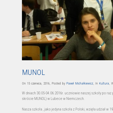
MUNOL
On 15 czerwca, 2016
,
Posted by
Paweł Michałkiewicz
,
In
Kultura
,
W dniach 30.05-04.06.2016r. uczniowie naszej szkoły po raz p
skrócie MUNOL) w Lubece w Niemczech.
Nasza szkoła , jako jedyna szkoła z Polski, wzięła udział w 