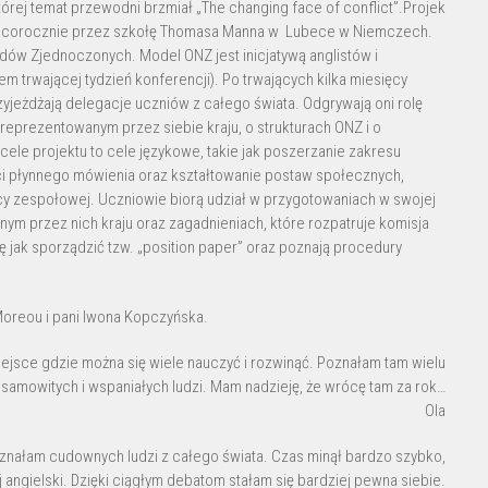
której temat przewodni brzmiał „The changing face of conflict”.Projek
ny corocznie przez szkołę Thomasa Manna w Lubece w Niemczech.
ów Zjednoczonych. Model ONZ jest inicjatywą anglistów i
iem trwającej tydzień konferencji). Po trwających kilka miesięcy
eżdżają delegacje uczniów z całego świata. Odgrywają oni rolę
prezentowanym przez siebie kraju, o strukturach ONZ i o
ele projektu to cele językowe, takie jak poszerzanie zakresu
i płynnego mówienia oraz kształtowanie postaw społecznych,
acy zespołowej. Uczniowie biorą udział w przygotowaniach w swojej
ym przez nich kraju oraz zagadnieniach, które rozpatruje komisja
ę jak sporządzić tzw. „position paper” oraz poznają procedury
Moreou i pani Iwona Kopczyńska.
ejsce gdzie można się wiele nauczyć i rozwinąć. Poznałam tam wielu
esamowitych i wspaniałych ludzi. Mam nadzieję, że wrócę tam za rok…
Ola
oznałam cudownych ludzi z całego świata. Czas minął bardzo szybko,
 angielski. Dzięki ciągłym debatom stałam się bardziej pewna siebie.