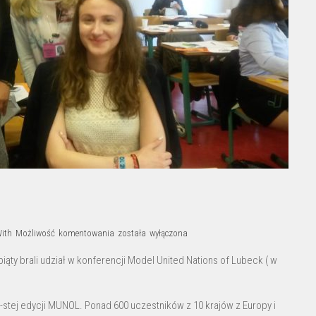
MUNOL
With
Możliwość komentowania
została wyłączona
iąty brali udział w konferencji Model United Nations of Lubeck ( w
19-stej edycji MUNOL. Ponad 600 uczestników z 10 krajów z Europy i