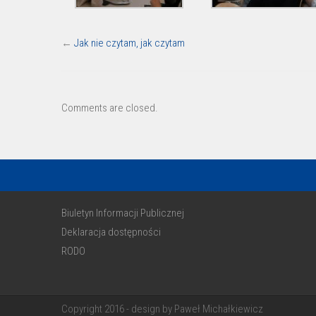
←
Jak nie czytam, jak czytam
Comments are closed.
Biuletyn Informacji Publicznej
Deklaracja dostępności
RODO
Copyright 2016 - design by Paweł Michałkiewicz