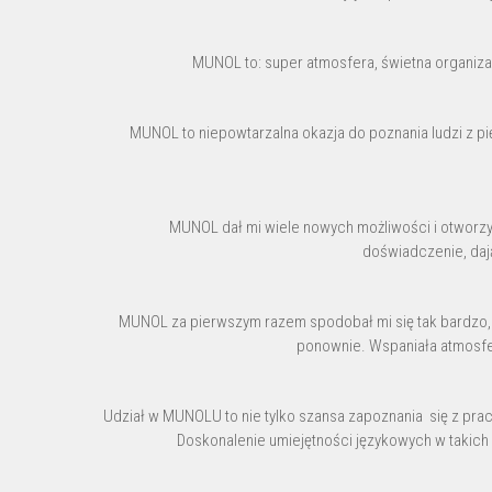
MUNOL to: super atmosfera, świetna organiza
MUNOL to niepowtarzalna okazja do poznania ludzi z pięci
MUNOL dał mi wiele nowych możliwości i otworzy
doświadczenie, dają
MUNOL za pierwszym razem spodobał mi się tak bardzo, ż
ponownie. Wspaniała atmosfera
Udział w MUNOLU to nie tylko szansa zapoznania się z pra
Doskonalenie umiejętności językowych w takich 