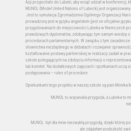
Azji przyjechało do Lubeki, aby wziąć udział w konferencji, 
MUNOL (Model United Nations of Lubeck) jest organizowa
Jest to symulacja Zgromadzenia Ogólnego Organizacji Narod
prowadzony jest w języku angielskim (jest on oficjalnie język
przygotowaniach do miejscowości Lubeka w Niemczech przyj
prawdziwych dyplomatów, zdobywając tym samym wiedzę o re
procedurach parlamentarnych. W związku z tym zasadnicze c
słownictwa niezbędnego w debatach i rozwijanie sprawnośc
kształtowanie postawy partnerskiej w realizacji zadań w pr
szkole polegających na zdobyciu informacji o reprezentowan
lub komitet. Na dodatkowych zajęciach i spotkaniach uczą si
postępowania – rules of procedure.
Opiekunkami tego projektu w naszej szkole są pani Monika 
MUNOL to wspaniała przygoda, a Lubeka to mi
ni
MUNOL był dla mnie niezwykłą przygodą, dzięki której p
ale zdążyłam podszkolić swój