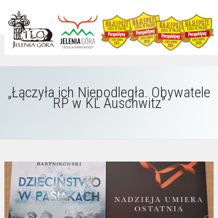
„Łączyła ich Niepodległa. Obywatele
RP w KL Auschwitz”