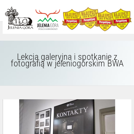
Lekcja galeryjna i spotkanie z
fotografią w jeleniogórskim BWA