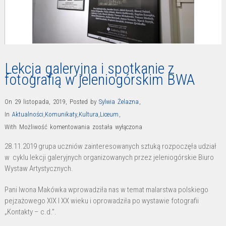
Lekcja galeryjna i spotkanie z
fotografią w jeleniogórskim BWA
On 29 listopada, 2019
,
Posted by
Sylwia Żelazna
,
In
Aktualności
,
Komunikaty
,
Kultura
,
Liceum
,
Lekcja
With
Możliwość komentowania
została wyłączona
galeryjna
28.11.2019 grupa uczniów zainteresowanych sztuką rozpoczęła udział
i
w cyklu lekcji galeryjnych organizowanych przez jeleniogórskie Biuro
spotkanie
Wystaw Artystycznych.
z
Pani Iwona Makówka wprowadziła nas w temat malarstwa polskiego
fotografią
pejzażowego XIX I XX wieku i oprowadziła po wystawie fotografii
w
„Kontakty – c.d.”.
jeleniogórskim