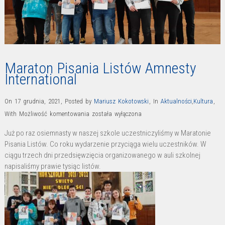
Maraton Pisania Listów Amnesty
International
On 17 grudnia, 2021
,
Posted by
Mariusz Kokotowski
,
In
Aktualności
,
Kultura
,
Maraton
With
Możliwość komentowania
została wyłączona
Pisania
Już po raz osiemnasty w naszej szkole uczestniczyliśmy w Maratonie
Listów
Pisania Listów. Co roku wydarzenie przyciąga wielu uczestników. W
Amnesty
ciągu trzech dni przedsięwzięcia organizowanego w auli szkolnej
International
napisaliśmy prawie tysiąc listów.