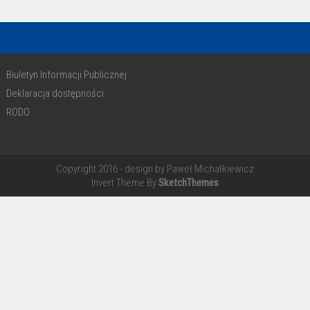
Biuletyn Informacji Publicznej
Deklaracja dostępności
RODO
Copyright 2016 - design by Paweł Michałkiewicz
Invert Theme By
SketchThemes