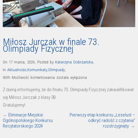
Miłosz Jurczak w finale 73.
Olimpiady Fizycznej
On 17 marca, 2024
,
Posted by
Katarzyna Dobrzańska
,
In
Aktualności
,
Komunikaty
,
Olimpiady
,
Miłosz
With
Możliwość komentowania
została wyłączona
Jurczak
Z dumą informujemy, że do finału 73. Olimpiady Fizycznej zakwalifikował
w
się Miłosz Jurczak z klasy 3B.
finale
Gratulujemy!
73.
←
Eliminacje Miejskie
Pierwszy etap konkursu „Leselust –
Olimpiady
Ogólnopolskiego Konkursu
odkryć radość z czytania”
Fizycznej
Recytatorskiego 2024
rozstrzygnięty.
→