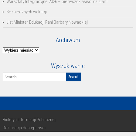
Warsztaty Integracyjne 2026 – pierwszoklasiści na start!
Bezpiecznych wakacji
List Minister Edukacji Pani Barbary Nowackiej
Archiwum
Archiwum
Wyszukiwanie
Biuletyn Informacji Publicznej
Deklaracja dostępności
RODO