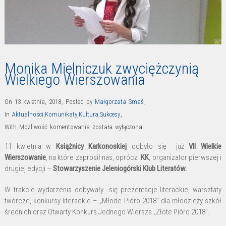
Monika Mielniczuk zwyciężczynią
Wielkiego Wierszowania
On 13 kwietnia, 2018
,
Posted by
Małgorzata Smaś
,
In
Aktualności
,
Komunikaty
,
Kultura
,
Sukcesy
,
Monika
With
Możliwość komentowania
została wyłączona
Mielniczuk
11 kwietnia w
Książnicy Karkonoskiej
odbyło się już
VII Wielkie
zwyciężczynią
Wierszowanie
, na które zaprosił nas, oprócz
KK
, organizator pierwszej i
Wielkiego
drugiej edycji –
Stowarzyszenie Jeleniogórski Klub Literatów.
Wierszowania
W trakcie wydarzenia odbywały się prezentacje literackie, warsztaty
twórcze, konkursy literackie – „Młode Pióro 2018” dla młodzieży szkół
średnich oraz Otwarty Konkurs Jednego Wiersza „Złote Pióro 2018”.