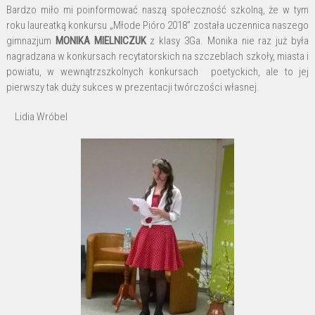
Bardzo miło mi poinformować naszą społeczność szkolną, że w tym
roku laureatką konkursu „Młode Pióro 2018” została uczennica naszego
gimnazjum
MONIKA MIELNICZUK
z klasy 3Ga. Monika nie raz już była
nagradzana w konkursach recytatorskich na szczeblach szkoły, miasta i
powiatu, w wewnątrzszkolnych konkursach poetyckich, ale to jej
pierwszy tak duży sukces w prezentacji twórczości własnej.
Lidia Wróbel