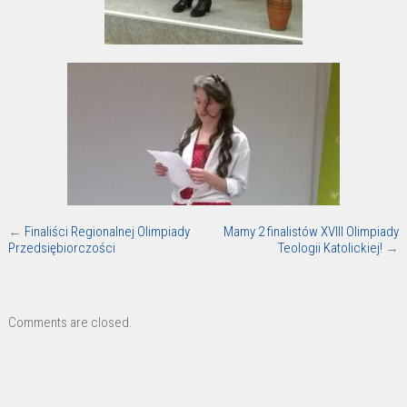
←
Finaliści Regionalnej Olimpiady
Mamy 2 finalistów XVIII Olimpiady
Przedsiębiorczości
Teologii Katolickiej!
→
Comments are closed.