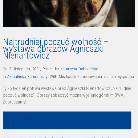
Najtrudniej poczuć wolność –
wystawa obrazów Agnieszki
Nienartowicz
On 21 listopada, 2021
,
Posted by
Katarzyna Dobrzańska
,
Najtrudniej
In
Aktualności
,
Komunikaty
,
With
Możliwość komentowania
została wyłączona
poczuć
Tylko tydzień potrwa wystawa prac Agnieszki Nienartowicz „Najtrudniej
wolność
poczuć wolność”. Obrazy zobaczyć można w jeleniogórskim BWA.
–
Zapraszamy!
wystawa
obrazów
Najtrudniej poczuć wolność. Agnieszka Nienartowicz.
Agnieszki
Nienartowicz