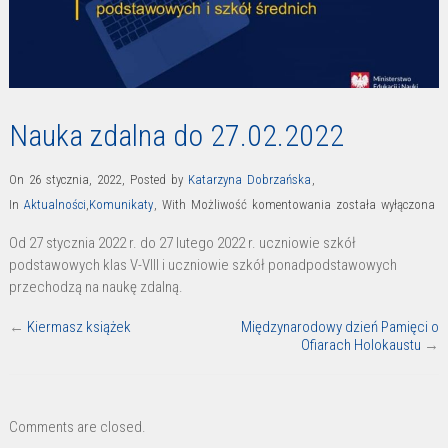
Nauka zdalna do 27.02.2022
On 26 stycznia, 2022
,
Posted by
Katarzyna Dobrzańska
,
Nauka
In
Aktualności
,
Komunikaty
,
With
Możliwość komentowania
została wyłączona
zdalna
Od 27 stycznia 2022 r. do 27 lutego 2022 r. uczniowie szkół
do
podstawowych klas V-VIII i uczniowie szkół ponadpodstawowych
27.02.2022
przechodzą na naukę zdalną.
←
Kiermasz książek
Międzynarodowy dzień Pamięci o
Ofiarach Holokaustu
→
Comments are closed.